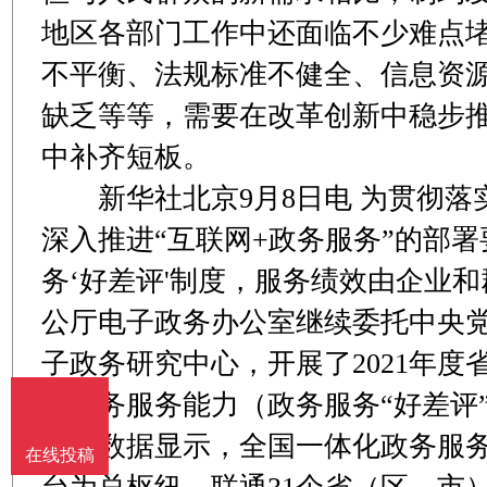
地区各部门工作中还面临不少难点
不平衡、法规标准不健全、信息资
缺乏等等，需要在改革创新中稳步
中补齐短板。
新华社北京9月8日电 为贯彻落
深入推进“互联网+政务服务”的部署
务‘好差评'制度，服务绩效由企业
公厅电子政务办公室继续委托中央
子政务研究中心，开展了2021年
化政务服务能力（政务服务“好差评
数据显示，全国一体化政务服务
在线投稿